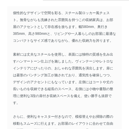
個性的なデザインで空間を彩る、スチール製ロッカー風チェス
ト。無骨ながらも洗練された雰囲気を持つこの収納家具は、お部
屋のアクセントとして存在感を放ちます。幅580mm、奥行き
385mm、高さ980mmと、リビングや一人暮らしのお部屋に最適な
コンパクトなサイズ感でありながら、優れた収納力を誇ります。
素材には丈夫なスチールを使用し、表面には独特の質感を生み出
すハンマートーン仕上げを施しました。ヴィンテージやレトロな
インテリアにぴったりの、おしゃれな雰囲気を演出します。扉に
は菱形のパンチング加工が施されており、通気性を確保しつつ、
デザインのアクセントにもなっています。左側にはコートや丈の
長いものを収納できる縦長のスペース、右側には小物や書類の整
理に便利な3段の扉付き収納スペースを備え、使い勝手も抜群で
す。
さらに、便利なキャスター付きなので、模様替えやお掃除の際の
移動もスムーズに行えます。お部屋のレイアウトに合わせて自由