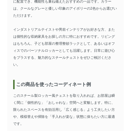
に配置でき、機能性も兼ね備えたおすすめの一品です。カラー
は、クールなグレーと優しい印象のアイボリーの2色からお選びい
ただけます。
インダストリアルテイストや男前インテリアがお好きな方、また
は個性的な収納家具をお探しの方に特におすすめです。リビング
はもちろん、子ども部屋の整理整頓ラックとして、あるいはオフ
ィスでのパーソナルロッカーとしても活躍します。日常に遊び心
をプラスする、魅力的なスチールチェストをぜひご検討くださ
い。
この商品を使ったコーディネート例
このスチール製ロッカー風チェストを取り入れれば、お部屋は瞬
く間に「個性的な」「おしゃれな」空間へと変貌します。特に、
限られたスペースを有効活用し「広く感じる」よう工夫したい方
や、模様替えや掃除を「手入れが楽な」状態に保ちたい方に最適
です。