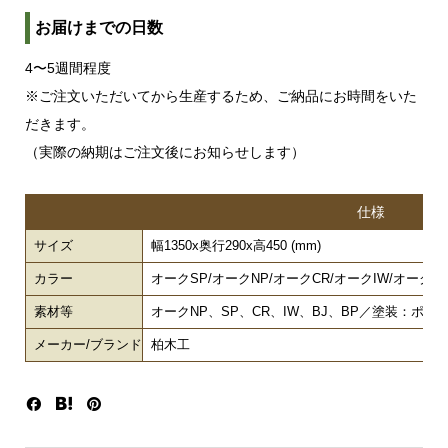
お届けまでの日数
4〜5週間程度
※ご注文いただいてから生産するため、ご納品にお時間をいた
だきます。
（実際の納期はご注文後にお知らせします）
仕様
サイズ
幅1350x奥行290x高450 (mm)
カラー
オークSP/オークNP/オークCR/オークIW/オークBJ
素材等
オークNP、SP、CR、IW、BJ、BP／塗装：ポリ
メーカー/ブランド
柏木工