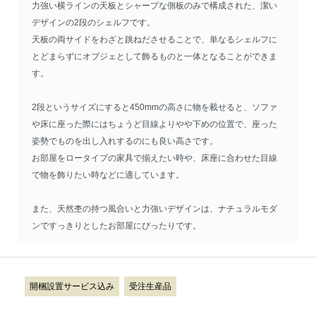
力強い横ラインの天板とシャープな側板のみで構成された、潔い
デザインの2段のシェルフです。
天板の両サイドをわざと跳ねださせることで、単なるシェルフに
とどまらずにオブジェとして飾るものと一体となることができま
す。
2段というサイズにすると450mmの高さに物を載せると、ソファ
や床に座った際にはちょうど目線よりやや下めの位置で、座った
姿勢でものを出し入れするのにも良い高さです。
お部屋をロータイプの家具で揃えたい時や、床座に合わせた目線
で物を飾りたい時などに適しています。
また、天然杢の持つ風合いと力強いデザインは、ナチュラルモダ
ンですっきりとしたお部屋にぴったりです。
開梱設置サービス込み
受注生産品