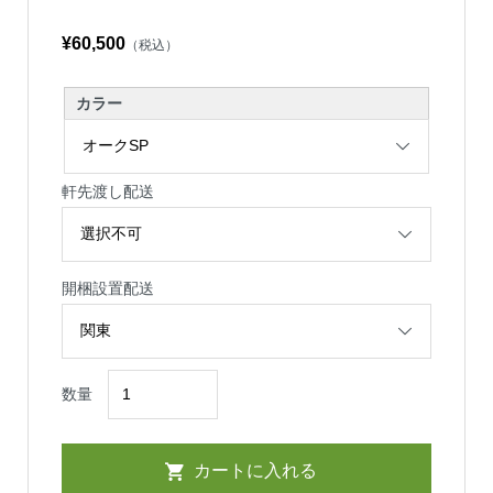
¥60,500
（税込）
カラー
軒先渡し配送
開梱設置配送
数量