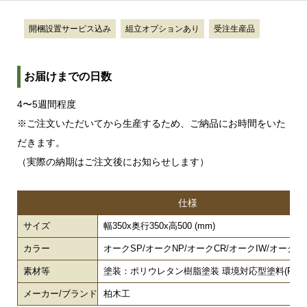
開梱設置サービス込み
組立オプションあり
受注生産品
お届けまでの日数
4〜5週間程度
※ご注文いただいてから生産するため、ご納品にお時間をいた
だきます。
（実際の納期はご注文後にお知らせします）
仕様
サイズ
幅350x奥行350x高500 (mm)
カラー
オークSP/オークNP/オークCR/オークIW/オークBJ
素材等
塗装：ポリウレタン樹脂塗装 環境対応型塗料(F☆☆
メーカー/ブランド
柏木工