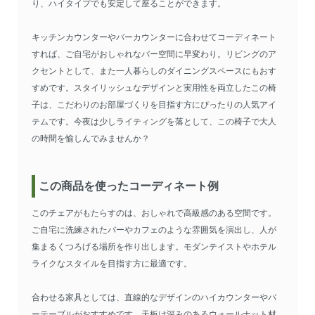
り、ハイタイプでも安定して座ることができます。
キッチンカウンターやバーカウンターに合わせてコーディネート
すれば、ご自宅がおしゃれなバー空間に早変わり。リビングのア
クセントとして、また一人暮らしのダイニングスペースにもおす
すめです。スタイリッシュなデザインと実用性を両立したこの椅
子は、こだわりのお部屋づくりを目指す方にぴったりの人気アイ
テムです。今夜は少しライティングを落として、この椅子で大人
の時間を愉しんでみませんか？
この商品を使ったコーディネート例
このチェアがもたらすのは、おしゃれで高級感のある空間です。
ご自宅に洗練されたバーやカフェのような雰囲気を演出し、人が
集まるくつろげる場所を作り出します。モダンテイストやホテル
ライクなスタイルを目指す方に最適です。
合わせる家具としては、直線的なデザインのハイカウンターやバ
ーテーブルがおすすめです。天板は深みのあるウォールナット材