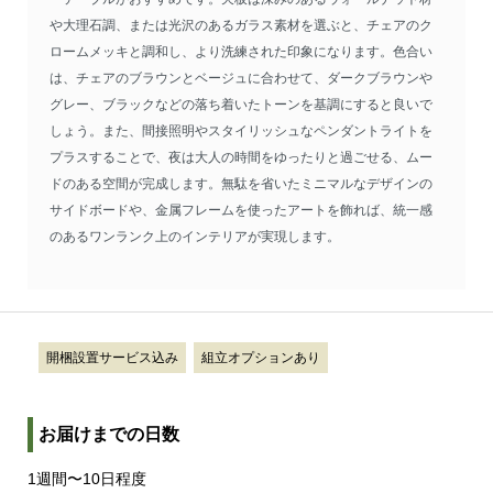
や大理石調、または光沢のあるガラス素材を選ぶと、チェアのク
ロームメッキと調和し、より洗練された印象になります。色合い
は、チェアのブラウンとベージュに合わせて、ダークブラウンや
グレー、ブラックなどの落ち着いたトーンを基調にすると良いで
しょう。また、間接照明やスタイリッシュなペンダントライトを
プラスすることで、夜は大人の時間をゆったりと過ごせる、ムー
ドのある空間が完成します。無駄を省いたミニマルなデザインの
サイドボードや、金属フレームを使ったアートを飾れば、統一感
のあるワンランク上のインテリアが実現します。
開梱設置サービス込み
組立オプションあり
お届けまでの日数
1週間〜10日程度