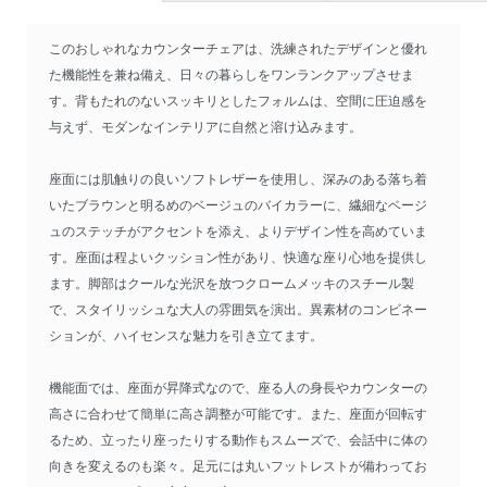
このおしゃれなカウンターチェアは、洗練されたデザインと優れ
た機能性を兼ね備え、日々の暮らしをワンランクアップさせま
す。背もたれのないスッキリとしたフォルムは、空間に圧迫感を
与えず、モダンなインテリアに自然と溶け込みます。
座面には肌触りの良いソフトレザーを使用し、深みのある落ち着
いたブラウンと明るめのベージュのバイカラーに、繊細なベージ
ュのステッチがアクセントを添え、よりデザイン性を高めていま
す。座面は程よいクッション性があり、快適な座り心地を提供し
ます。脚部はクールな光沢を放つクロームメッキのスチール製
で、スタイリッシュな大人の雰囲気を演出。異素材のコンビネー
ションが、ハイセンスな魅力を引き立てます。
機能面では、座面が昇降式なので、座る人の身長やカウンターの
高さに合わせて簡単に高さ調整が可能です。また、座面が回転す
るため、立ったり座ったりする動作もスムーズで、会話中に体の
向きを変えるのも楽々。足元には丸いフットレストが備わってお