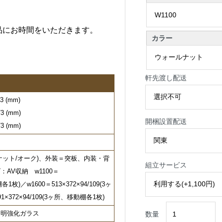
品にお時間をいただきます。
カラー
軒先渡し配送
 (mm)
3 (mm)
開梱設置配送
3 (mm)
ナット/オーク)、外装＝突板、内装・背
組立サービス
AV収納 w1100＝
各1枚)／w1600＝513×372×94/109(3ヶ
×372×94/109(3ヶ所、移動棚各1枚)
透明強化ガラス
数量