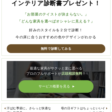
インテリア診断書プレゼント！
「お部屋のテイストが決まらない。」
「どんな家具を選べばオシャレに見える？」
好みのスタイルを２分で診断！
今の床に合うおすすめの色やデザインがわかる
無料で診断してみる
最適な家具がサクッと楽に選べる
プロのフルサポートが
店頭相談無料
！
サービス概要を見る
▲
汗ばむ季節に。さらっと快適な
母の日ギフトはちょっといいイ