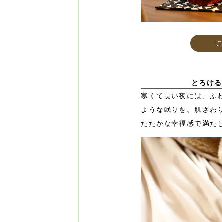
とろける
寒くて長い夜には、ふ
ような眠りを。肌ざわ
たたかな幸福感で満た