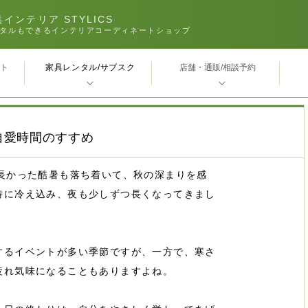
インテリア STYLICS
タルもできるインテリアコーディネートショップ
家具レンタル/サブスク
ｰト
店舗・通販/相談予約
自愛時間のすすめ
く長かった酷暑も落ち着いて、秋の深まりを感
特に冷え込み、夜も少しずつ長くなってきまし
するイベントが多い季節ですが、一方で、寒さ
疲れ気味になることもありますよね。