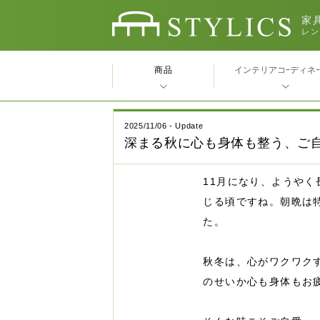
家具
レン
商品
インテリアコｰディネ
2025/11/06 - Update
深まる秋に心も身体も整う、ご
11月になり、ようや
じる頃ですね。朝晩は
た。
秋冬は、心がワクワク
のせいか心も身体もお