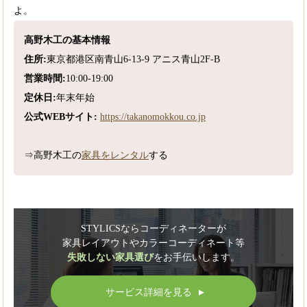
よ。
高野木工の基本情報
住所:
東京都港区南青山6-13-9 アニス青山2F-B
営業時間:
10:00-19:00
定休日:
年末年始
公式WEBサイト:
https://takanomokkou.co.jp
⇒高野木工の
家具をレンタル
する
STYLICSならコーディネーターが
家具レイアウトやカラーコーディネート等
失敗しない家具選び
をお手伝いします。
サービス詳細を見る
▲