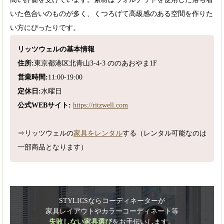
いた色合いのものが多く、くつろげて高級感のある空間を作りた
い方にぴったりです。
リッツウェルの基本情報
住所:
東京都港区北青山3-4-3 ののあおやま1F
営業時間:
11:00-19:00
定休日:
水曜日
公式WEBサイト:
https://ritzwell.com
⇒リッツウェルの
家具をレンタル
する（レンタル可能なのは
一部商品となります）
STYLICSならコーディネーターが
家具レイアウトやカラーコーディネート等
失敗しない家具選び
をお手伝いします。